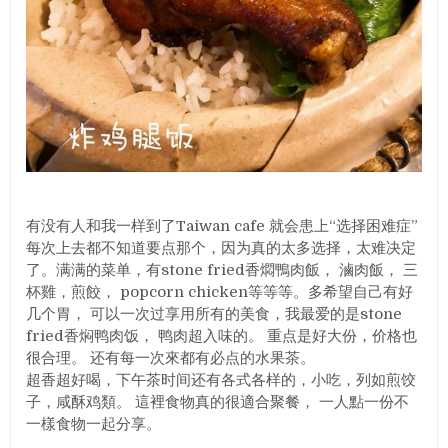
有没有人和我一样到了Taiwan cafe 就会患上“选择困难症”
每次上去都不知道要点那个，因为真的太多选择，太难决定
了。满满的菜单，有stone fried香燜鴨肉飯， 滷肉飯， 三
杯雞，煎餃， popcorn chicken等等等。多希望自己有好
几个胃， 可以一次过享用所有的美食，我最爱的是stone
fried香焖鸭肉饭， 鸭肉超入味的。 重点是好大份，价格也
很合理。 还有每一次來都有必点的水果茶。
超香超好喝，下午茶时间还有各式各样的，小吃，列如煎饺
子，咸酥鸡類。 這裡食物真的很適合聚餐， 一人點一份不
一樣食物一起分享。