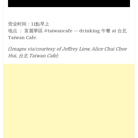
营业时间：11點早上
地点 ： 富麗華區 #taiwancafe — drinking 午餐 at 台北
Taiwan Cafe.
(Images via/courtesy of Jeffrey Liew, Alice Chai Chee
Hui, 台北 Taiwan Cafe)