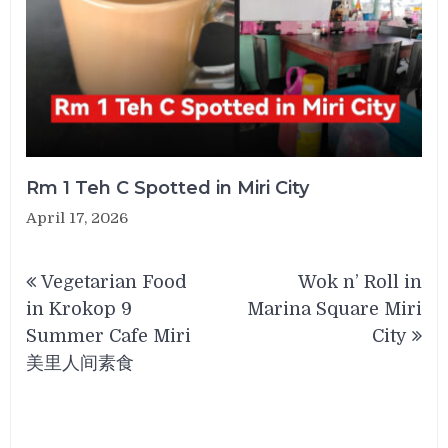
Rm 1 Teh C Spotted in Miri City
April 17, 2026
Post
Vegetarian Food
Wok n’ Roll in
navigation
in Krokop 9
Marina Square Miri
Summer Cafe Miri
City
美里人间素食