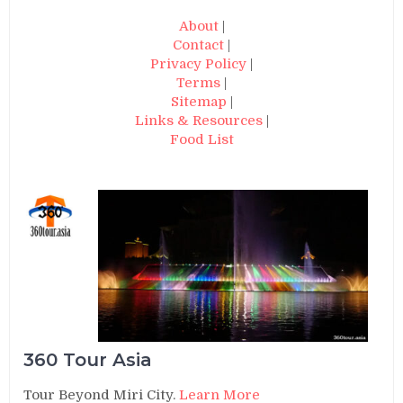
About
|
Contact
|
Privacy Policy
|
Terms
|
Sitemap
|
Links & Resources
|
Food List
360 Tour Asia
Tour Beyond Miri City.
Learn More